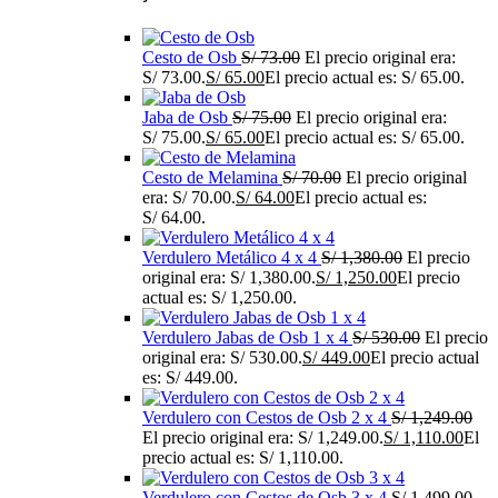
Cesto de Osb
S/
73.00
El precio original era:
S/ 73.00.
S/
65.00
El precio actual es: S/ 65.00.
Jaba de Osb
S/
75.00
El precio original era:
S/ 75.00.
S/
65.00
El precio actual es: S/ 65.00.
Cesto de Melamina
S/
70.00
El precio original
era: S/ 70.00.
S/
64.00
El precio actual es:
S/ 64.00.
Verdulero Metálico 4 x 4
S/
1,380.00
El precio
original era: S/ 1,380.00.
S/
1,250.00
El precio
actual es: S/ 1,250.00.
Verdulero Jabas de Osb 1 x 4
S/
530.00
El precio
original era: S/ 530.00.
S/
449.00
El precio actual
es: S/ 449.00.
Verdulero con Cestos de Osb 2 x 4
S/
1,249.00
El precio original era: S/ 1,249.00.
S/
1,110.00
El
precio actual es: S/ 1,110.00.
Verdulero con Cestos de Osb 3 x 4
S/
1,499.00