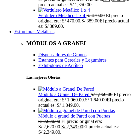
precio actual es: S/ 1,350.00.
Verdulero Metálico 1 x 4
S/
470.00
El precio
original era: S/ 470.00.
S/
389.00
El precio actual
es: S/ 389.00.
Estructuras Metálicas
MÓDULOS A GRANEL
Dispensadores de Granos
Estantes para Cereales y Legumbres
Exhibidores de Acrílico
Las mejores Ofertas
Módulo a Granel De Pared
S/
1,960.00
El precio
original era: S/ 1,960.00.
S/
1,849.00
El precio
actual es: S/ 1,849.00.
Módulo a granel de Pared con Puertas
S/
2,620.00
El precio original era:
S/ 2,620.00.
S/
2,349.00
El precio actual es:
S/ 2,349.00.