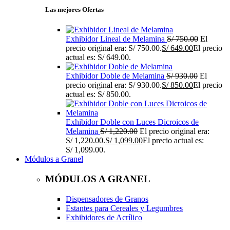
Las mejores Ofertas
Exhibidor Lineal de Melamina
S/
750.00
El
precio original era: S/ 750.00.
S/
649.00
El precio
actual es: S/ 649.00.
Exhibidor Doble de Melamina
S/
930.00
El
precio original era: S/ 930.00.
S/
850.00
El precio
actual es: S/ 850.00.
Exhibidor Doble con Luces Dicroicos de
Melamina
S/
1,220.00
El precio original era:
S/ 1,220.00.
S/
1,099.00
El precio actual es:
S/ 1,099.00.
Módulos a Granel
MÓDULOS A GRANEL
Dispensadores de Granos
Estantes para Cereales y Legumbres
Exhibidores de Acrílico