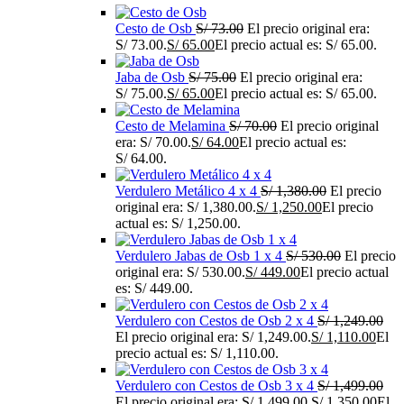
Cesto de Osb
S/
73.00
El precio original era:
S/ 73.00.
S/
65.00
El precio actual es: S/ 65.00.
Jaba de Osb
S/
75.00
El precio original era:
S/ 75.00.
S/
65.00
El precio actual es: S/ 65.00.
Cesto de Melamina
S/
70.00
El precio original
era: S/ 70.00.
S/
64.00
El precio actual es:
S/ 64.00.
Verdulero Metálico 4 x 4
S/
1,380.00
El precio
original era: S/ 1,380.00.
S/
1,250.00
El precio
actual es: S/ 1,250.00.
Verdulero Jabas de Osb 1 x 4
S/
530.00
El precio
original era: S/ 530.00.
S/
449.00
El precio actual
es: S/ 449.00.
Verdulero con Cestos de Osb 2 x 4
S/
1,249.00
El precio original era: S/ 1,249.00.
S/
1,110.00
El
precio actual es: S/ 1,110.00.
Verdulero con Cestos de Osb 3 x 4
S/
1,499.00
El precio original era: S/ 1,499.00.
S/
1,350.00
El