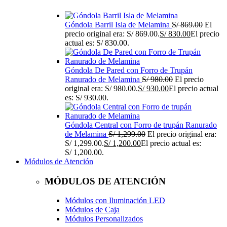
Góndola Barril Isla de Melamina
S/
869.00
El
precio original era: S/ 869.00.
S/
830.00
El precio
actual es: S/ 830.00.
Góndola De Pared con Forro de Trupán
Ranurado de Melamina
S/
980.00
El precio
original era: S/ 980.00.
S/
930.00
El precio actual
es: S/ 930.00.
Góndola Central con Forro de trupán Ranurado
de Melamina
S/
1,299.00
El precio original era:
S/ 1,299.00.
S/
1,200.00
El precio actual es:
S/ 1,200.00.
Módulos de Atención
MÓDULOS DE ATENCIÓN
Módulos con Iluminación LED
Módulos de Caja
Módulos Personalizados