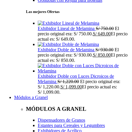
Góndolas con Rejilla para Botellas
Las mejores Ofertas
Exhibidor Lineal de Melamina
S/
750.00
El
precio original era: S/ 750.00.
S/
649.00
El precio
actual es: S/ 649.00.
Exhibidor Doble de Melamina
S/
930.00
El
precio original era: S/ 930.00.
S/
850.00
El precio
actual es: S/ 850.00.
Exhibidor Doble con Luces Dicroicos de
Melamina
S/
1,220.00
El precio original era:
S/ 1,220.00.
S/
1,099.00
El precio actual es:
S/ 1,099.00.
Módulos a Granel
MÓDULOS A GRANEL
Dispensadores de Granos
Estantes para Cereales y Legumbres
Exhibidores de Acrílico