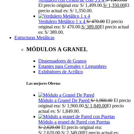
El precio original era: S/ 1,499.00.
S/
1,350.00
El
precio actual es: S/ 1,350.00.
Verdulero Metálico 1 x 4
S/
470.00
El precio
original era: S/ 470.00.
S/
389.00
El precio actual
es: S/ 389.00.
Estructuras Metálicas
MÓDULOS A GRANEL
Dispensadores de Granos
Estantes para Cereales y Legumbres
Exhibidores de Acrílico
Las mejores Ofertas
Módulo a Granel De Pared
S/
1,960.00
El precio
original era: S/ 1,960.00.
S/
1,849.00
El precio
actual es: S/ 1,849.00.
Módulo a granel de Pared con Puertas
S/
2,620.00
El precio original era:
S/ 2,620.00.
S/
2,349.00
El precio actual es: