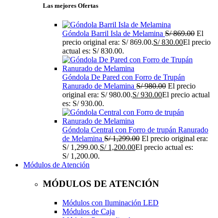
Las mejores Ofertas
Góndola Barril Isla de Melamina
S/
869.00
El
precio original era: S/ 869.00.
S/
830.00
El precio
actual es: S/ 830.00.
Góndola De Pared con Forro de Trupán
Ranurado de Melamina
S/
980.00
El precio
original era: S/ 980.00.
S/
930.00
El precio actual
es: S/ 930.00.
Góndola Central con Forro de trupán Ranurado
de Melamina
S/
1,299.00
El precio original era:
S/ 1,299.00.
S/
1,200.00
El precio actual es:
S/ 1,200.00.
Módulos de Atención
MÓDULOS DE ATENCIÓN
Módulos con Iluminación LED
Módulos de Caja