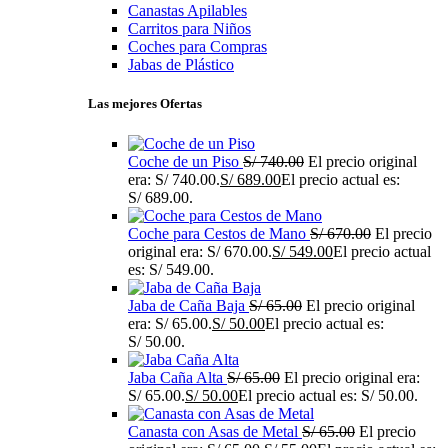
Canastas Apilables
Carritos para Niños
Coches para Compras
Jabas de Plástico
Las mejores Ofertas
Coche de un Piso
S/
740.00
El precio original
era: S/ 740.00.
S/
689.00
El precio actual es:
S/ 689.00.
Coche para Cestos de Mano
S/
670.00
El precio
original era: S/ 670.00.
S/
549.00
El precio actual
es: S/ 549.00.
Jaba de Caña Baja
S/
65.00
El precio original
era: S/ 65.00.
S/
50.00
El precio actual es:
S/ 50.00.
Jaba Caña Alta
S/
65.00
El precio original era:
S/ 65.00.
S/
50.00
El precio actual es: S/ 50.00.
Canasta con Asas de Metal
S/
65.00
El precio