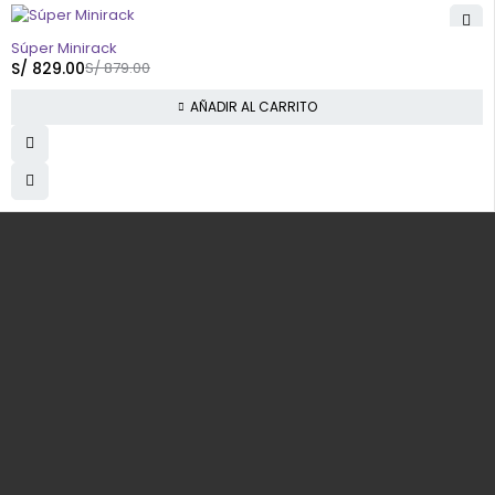
-6%
HOT
Súper Minirack
S/
829.00
S/
879.00
AÑADIR AL CARRITO
Av. N1 Mz. M Lt. 28 Sol de Viñas de Santa Clara - Lima - Perú
info@yaretail.com.pe
(+51) 938 991 265
¡Recibe nuestras ofertas y novedades!