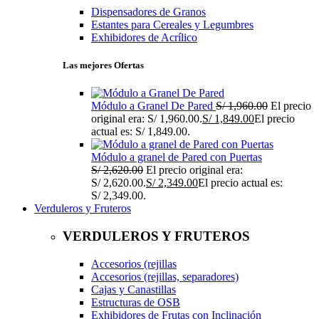
Dispensadores de Granos
Estantes para Cereales y Legumbres
Exhibidores de Acrílico
Las mejores Ofertas
Módulo a Granel De Pared
S/
1,960.00
El precio
original era: S/ 1,960.00.
S/
1,849.00
El precio
actual es: S/ 1,849.00.
Módulo a granel de Pared con Puertas
S/
2,620.00
El precio original era:
S/ 2,620.00.
S/
2,349.00
El precio actual es:
S/ 2,349.00.
Verduleros y Fruteros
VERDULEROS Y FRUTEROS
Accesorios (rejillas
Accesorios (rejillas, separadores)
Cajas y Canastillas
Estructuras de OSB
Exhibidores de Frutas con Inclinación