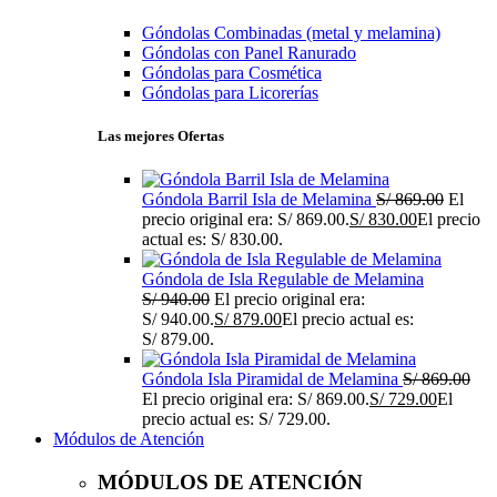
Góndolas Combinadas (metal y melamina)
Góndolas con Panel Ranurado
Góndolas para Cosmética
Góndolas para Licorerías
Las mejores Ofertas
Góndola Barril Isla de Melamina
S/
869.00
El
precio original era: S/ 869.00.
S/
830.00
El precio
actual es: S/ 830.00.
Góndola de Isla Regulable de Melamina
S/
940.00
El precio original era:
S/ 940.00.
S/
879.00
El precio actual es:
S/ 879.00.
Góndola Isla Piramidal de Melamina
S/
869.00
El precio original era: S/ 869.00.
S/
729.00
El
precio actual es: S/ 729.00.
Módulos de Atención
MÓDULOS DE ATENCIÓN