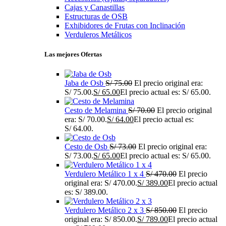
Cajas y Canastillas
Estructuras de OSB
Exhibidores de Frutas con Inclinación
Verduleros Metálicos
Las mejores Ofertas
Jaba de Osb
S/
75.00
El precio original era:
S/ 75.00.
S/
65.00
El precio actual es: S/ 65.00.
Cesto de Melamina
S/
70.00
El precio original
era: S/ 70.00.
S/
64.00
El precio actual es:
S/ 64.00.
Cesto de Osb
S/
73.00
El precio original era:
S/ 73.00.
S/
65.00
El precio actual es: S/ 65.00.
Verdulero Metálico 1 x 4
S/
470.00
El precio
original era: S/ 470.00.
S/
389.00
El precio actual
es: S/ 389.00.
Verdulero Metálico 2 x 3
S/
850.00
El precio
original era: S/ 850.00.
S/
789.00
El precio actual