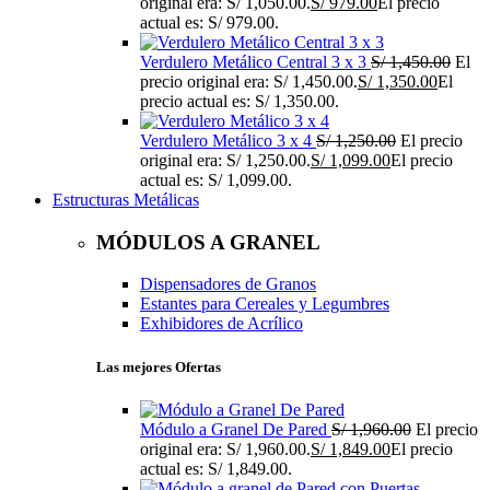
original era: S/ 1,050.00.
S/
979.00
El precio
actual es: S/ 979.00.
Verdulero Metálico Central 3 x 3
S/
1,450.00
El
precio original era: S/ 1,450.00.
S/
1,350.00
El
precio actual es: S/ 1,350.00.
Verdulero Metálico 3 x 4
S/
1,250.00
El precio
original era: S/ 1,250.00.
S/
1,099.00
El precio
actual es: S/ 1,099.00.
Estructuras Metálicas
MÓDULOS A GRANEL
Dispensadores de Granos
Estantes para Cereales y Legumbres
Exhibidores de Acrílico
Las mejores Ofertas
Módulo a Granel De Pared
S/
1,960.00
El precio
original era: S/ 1,960.00.
S/
1,849.00
El precio
actual es: S/ 1,849.00.