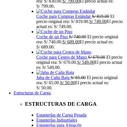
era: S/ 830.00.
S/
799.00
El precio actual es:
S/ 799.00.
Coche para Compras Estándar
S/
819.00
El
precio original era: S/ 819.00.
S/
749.00
El precio
actual es: S/ 749.00.
Coche de un Piso
S/
740.00
El precio original
era: S/ 740.00.
S/
689.00
El precio actual es:
S/ 689.00.
Coche para Cestos de Mano
S/
670.00
El precio
original era: S/ 670.00.
S/
549.00
El precio actual
es: S/ 549.00.
Jaba de Caña Baja
S/
65.00
El precio original
era: S/ 65.00.
S/
50.00
El precio actual es:
S/ 50.00.
Estructuras de Carga
ESTRUCTURAS DE CARGA
Estanterías de Carga Pesada
Estanterías Industriales
Estanterías para Almacén