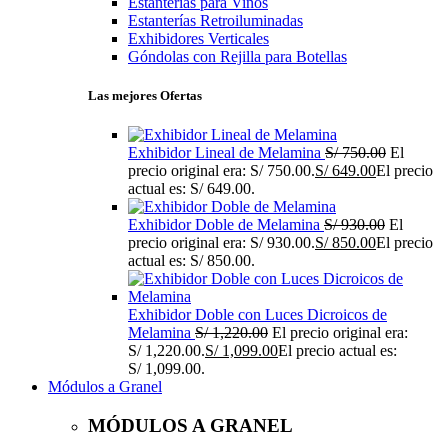
Estanterías para Vinos
Estanterías Retroiluminadas
Exhibidores Verticales
Góndolas con Rejilla para Botellas
Las mejores Ofertas
Exhibidor Lineal de Melamina
S/
750.00
El
precio original era: S/ 750.00.
S/
649.00
El precio
actual es: S/ 649.00.
Exhibidor Doble de Melamina
S/
930.00
El
precio original era: S/ 930.00.
S/
850.00
El precio
actual es: S/ 850.00.
Exhibidor Doble con Luces Dicroicos de
Melamina
S/
1,220.00
El precio original era:
S/ 1,220.00.
S/
1,099.00
El precio actual es:
S/ 1,099.00.
Módulos a Granel
MÓDULOS A GRANEL