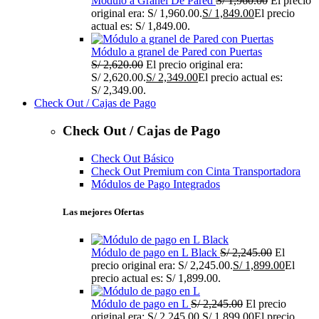
Módulo a Granel De Pared
S/
1,960.00
El precio
original era: S/ 1,960.00.
S/
1,849.00
El precio
actual es: S/ 1,849.00.
Módulo a granel de Pared con Puertas
S/
2,620.00
El precio original era:
S/ 2,620.00.
S/
2,349.00
El precio actual es:
S/ 2,349.00.
Check Out / Cajas de Pago
Check Out / Cajas de Pago
Check Out Básico
Check Out Premium con Cinta Transportadora
Módulos de Pago Integrados
Las mejores Ofertas
Módulo de pago en L Black
S/
2,245.00
El
precio original era: S/ 2,245.00.
S/
1,899.00
El
precio actual es: S/ 1,899.00.
Módulo de pago en L
S/
2,245.00
El precio
original era: S/ 2,245.00.
S/
1,899.00
El precio