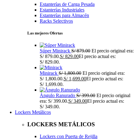
Estanterías de Carga Pesada
Estanterías Industriales
Estanterías para Almacén
Racks Selectivos
Las mejores Ofertas
Súper Minirack
S/
879.00
El precio original era:
S/ 879.00.
S/
829.00
El precio actual es:
S/ 829.00.
Minirack
S/
1,800.00
El precio original era:
S/ 1,800.00.
S/
1,699.00
El precio actual es:
S/ 1,699.00.
Ángulo Ranurado
S/
399.00
El precio original
era: S/ 399.00.
S/
349.00
El precio actual es:
S/ 349.00.
Lockers Metálicos
LOCKERS METÁLICOS
Lockers con Puerta de Rejilla