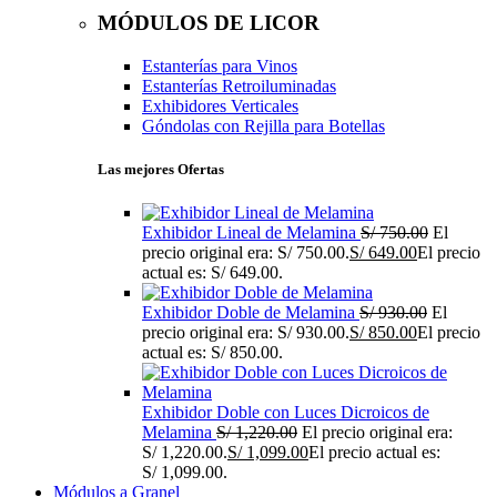
MÓDULOS DE LICOR
Estanterías para Vinos
Estanterías Retroiluminadas
Exhibidores Verticales
Góndolas con Rejilla para Botellas
Las mejores Ofertas
Exhibidor Lineal de Melamina
S/
750.00
El
precio original era: S/ 750.00.
S/
649.00
El precio
actual es: S/ 649.00.
Exhibidor Doble de Melamina
S/
930.00
El
precio original era: S/ 930.00.
S/
850.00
El precio
actual es: S/ 850.00.
Exhibidor Doble con Luces Dicroicos de
Melamina
S/
1,220.00
El precio original era:
S/ 1,220.00.
S/
1,099.00
El precio actual es:
S/ 1,099.00.
Módulos a Granel