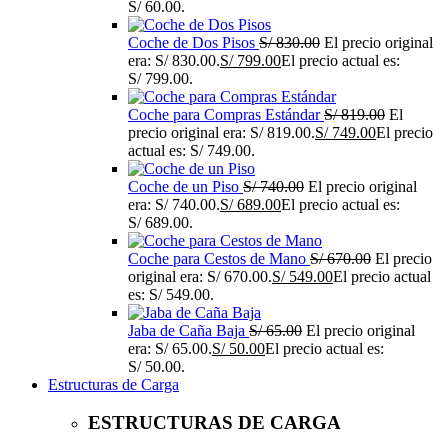
S/ 60.00.
Coche de Dos Pisos
S/
830.00
El precio original
era: S/ 830.00.
S/
799.00
El precio actual es:
S/ 799.00.
Coche para Compras Estándar
S/
819.00
El
precio original era: S/ 819.00.
S/
749.00
El precio
actual es: S/ 749.00.
Coche de un Piso
S/
740.00
El precio original
era: S/ 740.00.
S/
689.00
El precio actual es:
S/ 689.00.
Coche para Cestos de Mano
S/
670.00
El precio
original era: S/ 670.00.
S/
549.00
El precio actual
es: S/ 549.00.
Jaba de Caña Baja
S/
65.00
El precio original
era: S/ 65.00.
S/
50.00
El precio actual es:
S/ 50.00.
Estructuras de Carga
ESTRUCTURAS DE CARGA