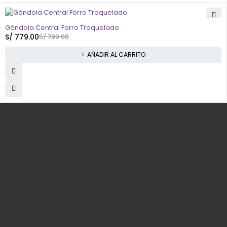
-3%
Góndola Central Forro Troquelado
S/
779.00
S/
799.00
AÑADIR AL CARRITO
Av. N1 Mz. M Lt. 28 Sol de Viñas de Santa Clara - Lima - Perú
info@yaretail.com.pe
(+51) 938 991 265
SERVICIO AL CLIENTE
Seguimiento de mi orden
Atención por whatsapp