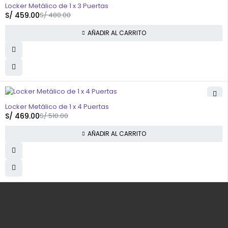
-4%
Locker Metálico de 1 x 3 Puertas
S/
459.00
S/
480.00
AÑADIR AL CARRITO
-8%
Locker Metálico de 1 x 4 Puertas
S/
469.00
S/
510.00
AÑADIR AL CARRITO
Av. N1 Mz. M Lt. 28 Sol de Viñas de Santa Clara - Lima - Perú
info@yaretail.com.pe