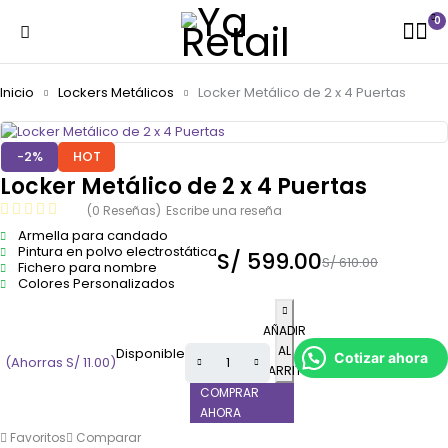
0
Inicio
Lockers Metálicos
Locker Metálico de 2 x 4 Puertas
-2%
HOT
Locker Metálico de 2 x 4 Puertas
(0 Reseñas)
Escribe una reseña
Armella para candado
Pintura en polvo electrostática
S/
599.00
S/
610.00
Fichero para nombre
Colores Personalizados
AÑADIR
AL
Disponible
Cotizar ahora
(Ahorras
S/
11.00
)
CARRITO
COMPRAR
AHORA
Favoritos
Comparar