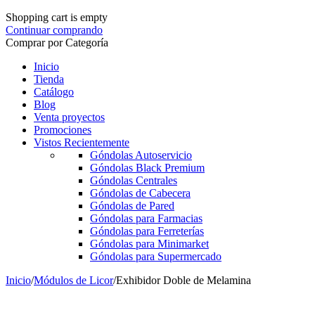
Shopping cart is empty
Continuar comprando
Comprar por Categoría
Inicio
Tienda
Catálogo
Blog
Venta proyectos
Promociones
Vistos Recientemente
Góndolas Autoservicio
Góndolas Black Premium
Góndolas Centrales
Góndolas de Cabecera
Góndolas de Pared
Góndolas para Farmacias
Góndolas para Ferreterías
Góndolas para Minimarket
Góndolas para Supermercado
Inicio
/
Módulos de Licor
/
Exhibidor Doble de Melamina
-9%
Hot