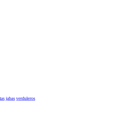
tas
jabas
verduleros