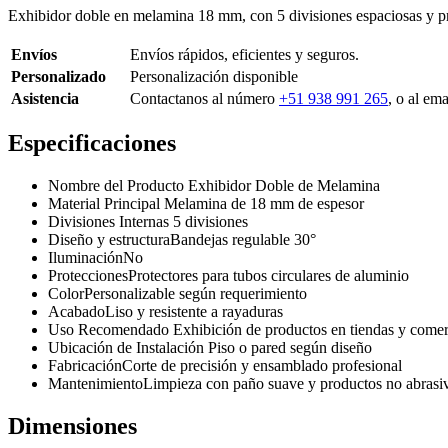
Exhibidor doble en melamina 18 mm, con 5 divisiones espaciosas y prot
Envíos
Envíos rápidos, eficientes y seguros.
Personalizado
Personalización disponible
Asistencia
Contactanos al número
+51 938 991 265
, o al em
Especificaciones
Nombre del Producto
Exhibidor Doble de Melamina
Material Principal
Melamina de 18 mm de espesor
Divisiones Internas
5 divisiones
Diseño y estructura
Bandejas regulable 30°
Iluminación
No
Protecciones
Protectores para tubos circulares de aluminio
Color
Personalizable según requerimiento
Acabado
Liso y resistente a rayaduras
Uso Recomendado
Exhibición de productos en tiendas y comer
Ubicación de Instalación
Piso o pared según diseño
Fabricación
Corte de precisión y ensamblado profesional
Mantenimiento
Limpieza con paño suave y productos no abrasi
Dimensiones