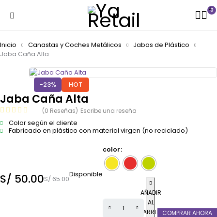
0
Inicio
Canastas y Coches Metálicos
Jabas de Plástico
Jaba Caña Alta
-23%
HOT
Jaba Caña Alta
(0 Reseñas)
Escribe una reseña
Color según el cliente
Fabricado en plástico con material virgen (no reciclado)
color
Disponible
S/
50.00
S/
65.00
AÑADIR
AL
CARRITO
COMPRAR AHORA