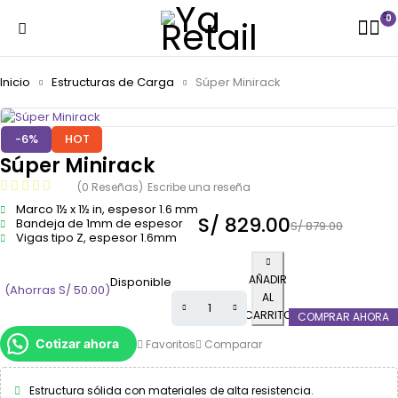
0
Inicio
Estructuras de Carga
Súper Minirack
-6%
HOT
Súper Minirack
(0 Reseñas)
Escribe una reseña
Marco 1½ x 1½ in, espesor 1.6 mm
S/
829.00
Bandeja de 1mm de espesor
S/
879.00
Vigas tipo Z, espesor 1.6mm
AÑADIR
Disponible
(Ahorras
S/
50.00
)
AL
CARRITO
COMPRAR AHORA
Cotizar ahora
Favoritos
Comparar
Estructura sólida con materiales de alta resistencia.