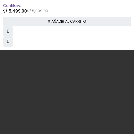
-7%
Cantilever
S/
5,499.00
S/
5,899.00
AÑADIR AL CARRITO
Av. N1 Mz. M Lt. 28 Sol de Viñas de Santa Clara - Lima - Perú
info@yaretail.com.pe
(+51) 938 991 265
SERVICIO AL CLIENTE
Seguimiento de mi orden