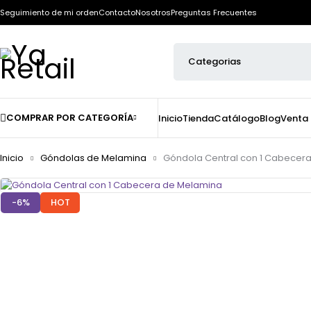
Seguimiento de mi orden
Contacto
Nosotros
Preguntas Frecuentes
COMPRAR POR CATEGORÍA
Inicio
Tienda
Catálogo
Blog
Venta
Inicio
Góndolas de Melamina
Góndola Central con 1 Cabecer
-6%
HOT