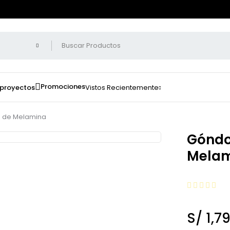
Promociones
 proyectos
Vistos Recientemente
a de Melamina
Góndo
Melam
S/
1,7