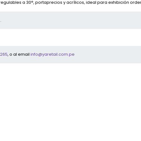
lables a 30°, portaprecios y acrílicos, ideal para exhibición orde
.
 265
, o al email
info@yaretail.com.pe