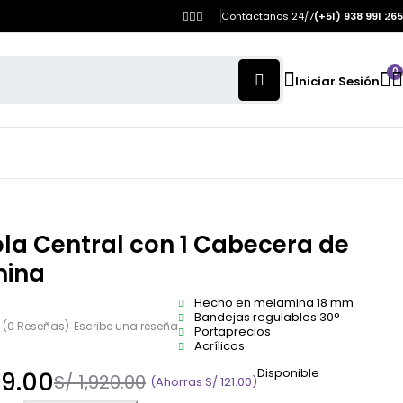
Contáctanos 24/7
(+51) 938 991 265
0
Iniciar Sesión
la Central con 1 Cabecera de
ina
Hecho en melamina 18 mm
Bandejas regulables 30°
(0 Reseñas)
Escribe una reseña
Portaprecios
Acrílicos
Disponible
99.00
S/
1,920.00
(Ahorras
S/
121.00
)