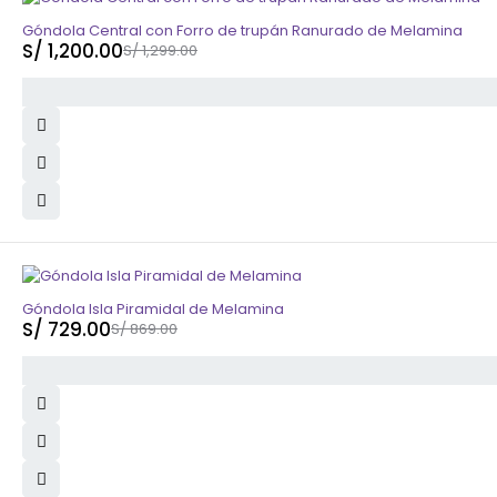
-8%
Góndola Central con Forro de trupán Ranurado de Melamina
S/
1,200.00
S/
1,299.00
-16%
Góndola Isla Piramidal de Melamina
S/
729.00
S/
869.00