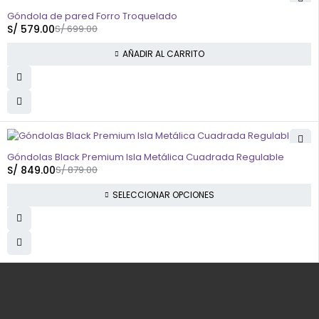
-17%
Góndola de pared Forro Troquelado
S/
579.00
S/
699.00
AÑADIR AL CARRITO
-3%
Góndolas Black Premium Isla Metálica Cuadrada Regulable
S/
849.00
S/
879.00
SELECCIONAR OPCIONES
Av. N1 Mz. M Lt. 28 Sol de Viñas de Santa Clara - Lima - Perú
info@yaretail.com.pe