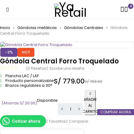
0
Inicio
Góndolas metálicas
Góndolas Centrales
Góndola
Central Forro Troquelado
-3%
HOT
Góndola Central Forro Troquelado
(0 Reseñas)
Escribe una reseña
Plancha LAC / LAF
S/
779.00
Producto personalizable
S/
799.00
Brazos regulables a 30°
AÑADIR
Disponible
(Ahorras
S/
20.00
)
AL
CARRITO
COMPRAR AHORA
Cotizar ahora
Favoritos
Comparar